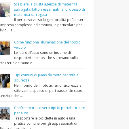
Scegliere la giusta agenzia di maternità
surrogata: fattori essenziali nel processo di
maternità surrogata
Il percorso verso la genitorialità può essere
’impresa complessa ed emotiva, in particolare per
dividui e …
Come funziona l’illuminazione del nostro
veicolo
Le luci dell’auto sono un insieme di
dispositivi luminosi che si trovano sulla
rrozzeria dell’auto e …
Tipi comuni di jeans da moto per stile e
sicurezza
Nel mondo del motociclismo, sicurezza e
stile vanno spesso di pari passo. Un capo
senziale che …
Confronto tra i diversi tipi di portabiciclette
per auto
Trasportare le biciclette in auto è una
pratica comune per gli appassionati di
clismo che vogliono …