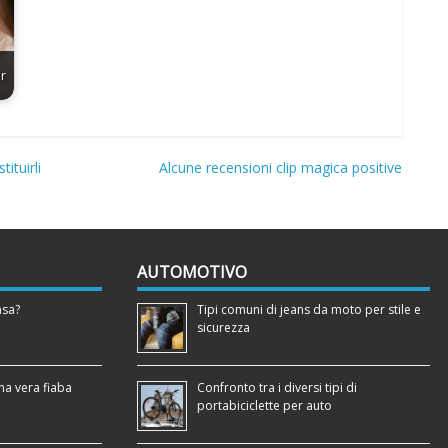
er
ituirli
Alcune recensioni clip magica positive
AUTOMOTIVO
asa?
Tipi comuni di jeans da moto per stile e
sicurezza
na vera fiaba
Confronto tra i diversi tipi di
portabiciclette per auto