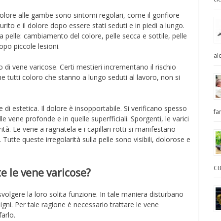
lore alle gambe sono sintomi regolari, come il gonfiore
urito e il dolore dopo essere stati seduti e in piedi a lungo.
 pelle: cambiamento del colore, pelle secca e sottile, pelle
po piccole lesioni.
al
 di vene varicose. Certi mestieri incrementano il rischio
 tutti coloro che stanno a lungo seduti al lavoro, non si
di estetica. Il dolore è insopportabile. Si verificano spesso
fa
e vene profonde e in quelle superfficiali. Sporgenti, le varici
tà. Le vene a ragnatela e i capillari rotti si manifestano
i. Tutte queste irregolarità sulla pelle sono visibili, dolorose e
CB
e le vene varicose?
volgere la loro solita funzione. In tale maniera disturbano
igni. Per tale ragione è necessario trattare le vene
arlo.