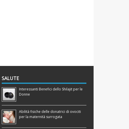
SALUTE
Interessanti Benefici dello Shilajit per le
Donne
Abilità fisiche delle donatrici di ovociti
per la maternità surrogata