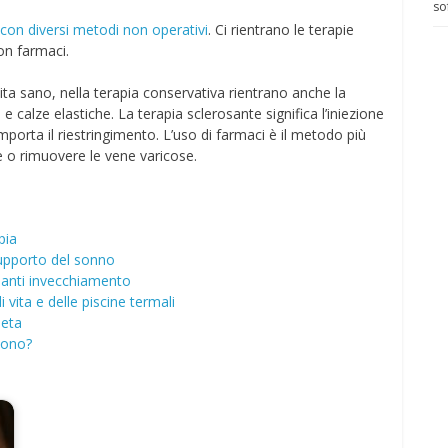
so
 con diversi metodi non operativi
. Ci rientrano le terapie
on farmaci.
vita sano, nella terapia conservativa rientrano anche la
 calze elastiche. La terapia sclerosante significa l’iniezione
porta il riestringimento. L’uso di farmaci è il metodo più
 o rimuovere le vene varicose.
pia
 supporto del sonno
i anti invecchiamento
di vita e delle piscine termali
ieta
vono?