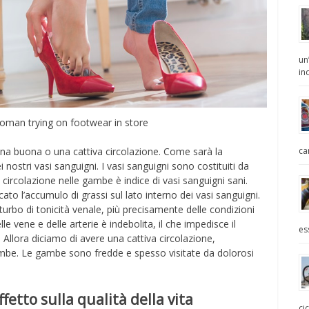
un
in
oman trying on footwear in store
ca
a buona o una cattiva circolazione. Come sarà la
i nostri vasi sanguigni. I vasi sanguigni sono costituiti da
a circolazione nelle gambe è indice di vasi sanguigni sani.
icato l’accumulo di grassi sul lato interno dei vasi sanguigni.
isturbo di tonicità venale, più precisamente delle condizioni
lle vene e delle arterie è indebolita, il che impedisce il
es
Allora diciamo di avere una cattiva circolazione,
ambe. Le gambe sono fredde e spesso visitate da dolorosi
ffetto sulla qualità della vita
ci