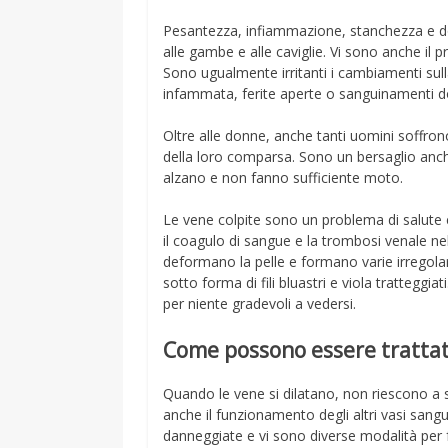
Pesantezza, infiammazione, stanchezza e do
alle gambe e alle caviglie. Vi sono anche il pr
Sono ugualmente irritanti i cambiamenti sulla
infammata, ferite aperte o sanguinamenti do
Oltre alle donne, anche tanti uomini soffrono
della loro comparsa. Sono un bersaglio anche
alzano e non fanno sufficiente moto.
Le vene colpite sono un problema di salute e 
il coagulo di sangue e la trombosi venale nell
deformano la pelle e formano varie irregolari
sotto forma di fili bluastri e viola tratteggiat
per niente gradevoli a vedersi.
Come possono essere trattat
Quando le vene si dilatano, non riescono a s
anche il funzionamento degli altri vasi sangu
danneggiate e vi sono diverse modalità per f