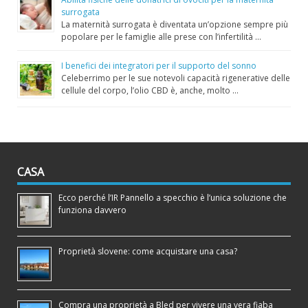
surrogata
La maternità surrogata è diventata un’opzione sempre più
popolare per le famiglie alle prese con l’infertilità …
I benefici dei integratori per il supporto del sonno
Celeberrimo per le sue notevoli capacità rigenerative delle
cellule del corpo, l’olio CBD è, anche, molto …
CASA
Ecco perché l’IR Pannello a specchio è l’unica soluzione che
funziona davvero
Proprietà slovene: come acquistare una casa?
Compra una proprietà a Bled per vivere una vera fiaba